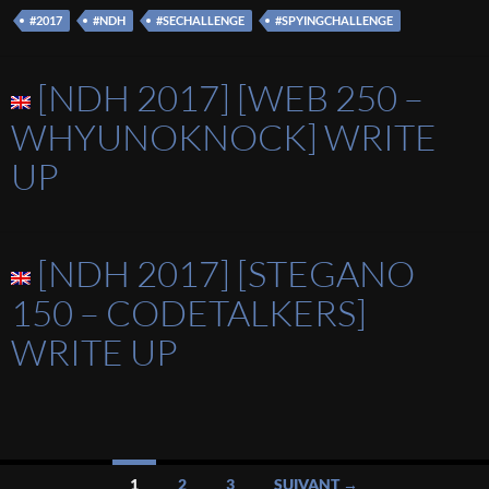
#2017
#NDH
#SECHALLENGE
#SPYINGCHALLENGE
[NDH 2017] [WEB 250 –
WHYUNOKNOCK] WRITE
UP
[NDH 2017] [STEGANO
150 – CODETALKERS]
WRITE UP
Navigation
1
2
3
SUIVANT →