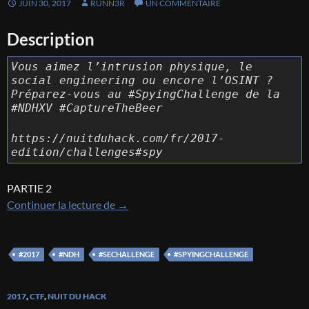
JUIN 30, 2017
RUNN3R
UN COMMENTAIRE
Description
Vous aimez l’intrusion physique, le
social engineering ou encore l’OSINT ?
Préparez-vous au #SpyingChallenge de la
#NDHXV #CaptureTheBeer
https://nuitduhack.com/fr/2017-
edition/challenges#spy
PARTIE 2
[NDH 2017] [Spying Challenge – Part2] 
Continuer la lecture de
→
#2017
#NDH
#SECHALLENGE
#SPYINGCHALLENGE
2017
,
CTF
,
NUIT DU HACK