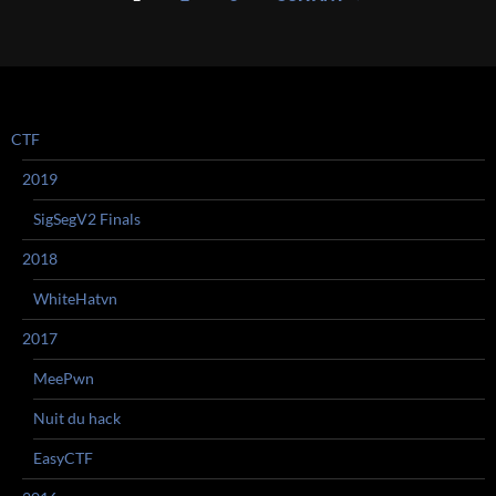
des
articles
CTF
2019
SigSegV2 Finals
2018
WhiteHatvn
2017
MeePwn
Nuit du hack
EasyCTF