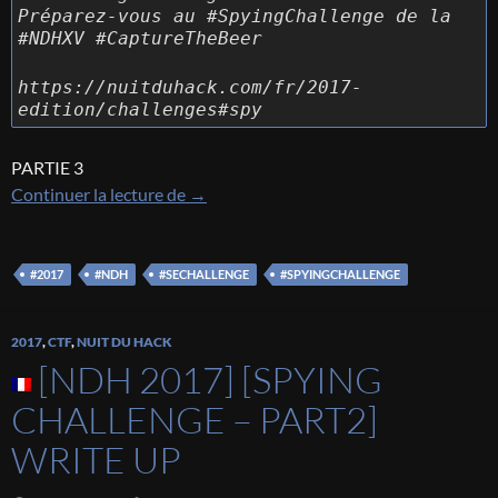
Préparez-vous au #SpyingChallenge de la
#NDHXV #CaptureTheBeer
https://nuitduhack.com/fr/2017-
edition/challenges#spy
PARTIE 3
[NDH 2017] [Spying Challenge – Part3] 
Continuer la lecture de
→
#2017
#NDH
#SECHALLENGE
#SPYINGCHALLENGE
2017
,
CTF
,
NUIT DU HACK
[NDH 2017] [SPYING
CHALLENGE – PART2]
WRITE UP