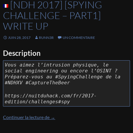
[NDH 2017] [SPYING
CHALLENGE – PART1]
WRITE UP
JUIN 28, 2017
RUNN3R
UN COMMENTAIRE
Description
Vous aimez l’intrusion physique, le
social engineering ou encore l’OSINT ?
Préparez-vous au #SpyingChallenge de la
#NDHXV #CaptureTheBeer
https://nuitduhack.com/fr/2017-
edition/challenges#spy
[NDH 2017] [Spying Challenge – Part1] 
Continuer la lecture de
→