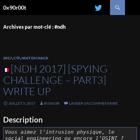
Recherche
0x90r00t
ALLER
AU
CONTENU
Archives par mot-clé : #ndh
2017
,
CTF
,
NUIT DU HACK
[NDH 2017] [SPYING
CHALLENGE – PART3]
WRITE UP
JUILLET 5, 2017
RUNN3R
LAISSER UN COMMENTAIRE
Description
Vous aimez l’intrusion physique, le
social engineering ou encore l’OSINT ?