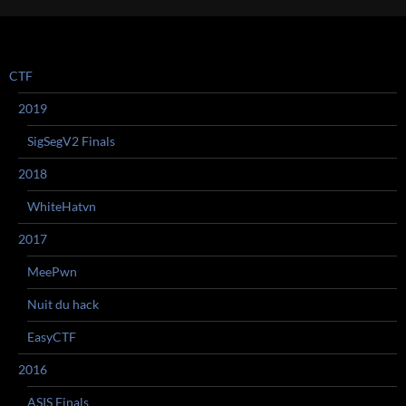
articles
CTF
2019
SigSegV2 Finals
2018
WhiteHatvn
2017
MeePwn
Nuit du hack
EasyCTF
2016
ASIS Finals