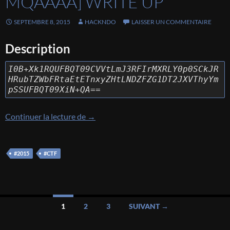
MQAAAA] WRITE UP
SEPTEMBRE 8, 2015
HACKNDO
LAISSER UN COMMENTAIRE
Description
I0B+Xk1RQUFBQT09CVVtLmJ3RFIrMXRLY0p0SCkJR
HRubTZWbFRtaEtETnxyZHtLNDZFZG1DT2JXVThyYm
pSSUFBQT09XiN+QA==
[MMA 2015] [Misc – MQAAAA] Write 
Continuer la lecture de
→
#2015
#CTF
Navigation
1
2
3
SUIVANT →
des