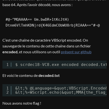
base 64. Après l’avoir décodé, nous avons :
#@~^MQAAAA== Um.bwDR+1tKcJtH) 
Dtnm6VlTmhKDN|rd{K46EdmCObWU8rbjRIAAA==^#~@
C’est une chaîne de caractère VBScript encoded. On
sauvegarde le contenu de cette chaîne dans un fichier
encoded
, et nous utilisons un outil
présent sur github
1
$ scrdec18-VC8.exe encoded decoded.txt
Et voici le contenu de
decoded.txt
1
&lt;% @Language=&quot;VBScript.Encode&
2
&lt;%=WScript.echo(&quot;MMA{the_flag_
Nous avons notre flag !