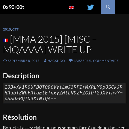
Recherche
0x90r00t
ALLER
AU
CONTENU
2015
,
CTF
[MMA 2015] [MISC –
MQAAAA] WRITE UP
SEPTEMBRE 8, 2015
HACKNDO
LAISSER UN COMMENTAIRE
Description
I0B+Xk1RQUFBQT09CVVtLmJ3RFIrMXRLY0p0SCkJR
HRubTZWbFRtaEtETnxyZHtLNDZFZG1DT2JXVThyYm
pSSUFBQT09XiN+QA==
Résolution
Bon, c’est assez clair que nous sommes face à quelque chose en