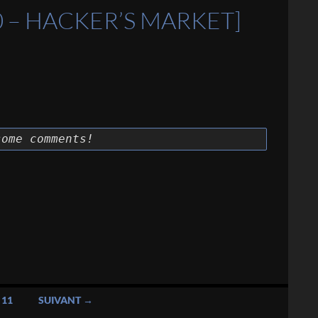
0 – HACKER’S MARKET]
some comments!
Write Up
11
SUIVANT →