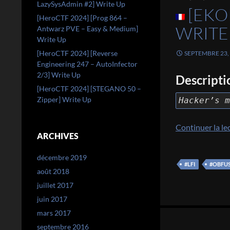
LazySysAdmin #2] Write Up
[EKO
[HeroCTF 2024] [Prog 864 –
WRITE
Antwarz PVE – Easy & Medium]
Write Up
[HeroCTF 2024] [Reverse
SEPTEMBRE 23,
Engineering 247 – AutoInfector
2/3] Write Up
Descripti
[HeroCTF 2024] [STEGANO 50 –
Zipper] Write Up
Hacker’s m
Continuer la le
ARCHIVES
décembre 2019
#LFI
#OBFU
août 2018
juillet 2017
juin 2017
Navigation
mars 2017
septembre 2016