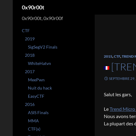
Recherche
0x90r00t
0x90r00t, 0x90r00f
CTF
2019
SigSegV2 Finals
2018
2015
,
CTF
,
TREND 
[TRE
WhiteHatvn
2017
SEPTEMBRE 29,
MeePwn
Nuit du hack
Salut les gars,
EasyCTF
2016
Le
Trend Micro
ASIS Finals
Nous avons ter
MMA
La plupart des é
CTF(x)