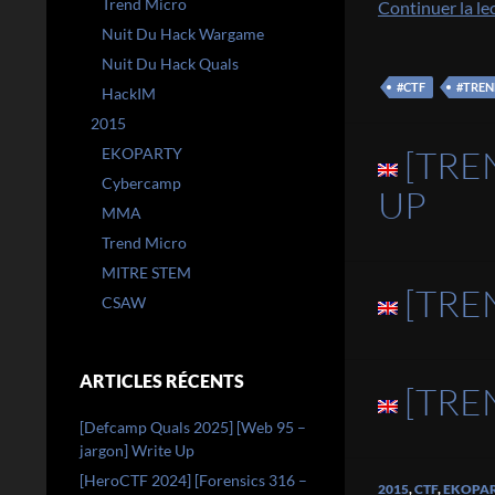
Trend Micro
Continuer la le
Nuit Du Hack Wargame
Nuit Du Hack Quals
#CTF
#TRE
HackIM
2015
[TRE
EKOPARTY
Cybercamp
UP
MMA
Trend Micro
MITRE STEM
[TRE
CSAW
ARTICLES RÉCENTS
[TRE
[Defcamp Quals 2025] [Web 95 –
jargon] Write Up
[HeroCTF 2024] [Forensics 316 –
2015
,
CTF
,
EKOPA