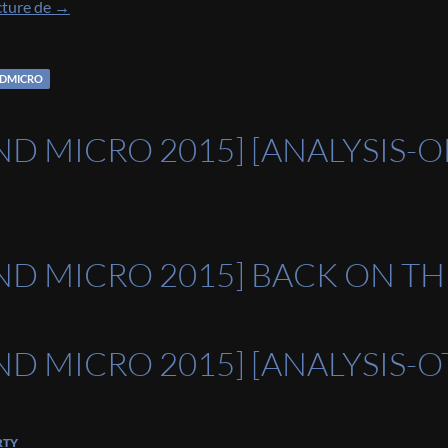
[Trend Micro 2015] Retour sur l’évènement
cture de
→
NDMICRO
ND MICRO 2015] [ANALYSIS-O
ND MICRO 2015] BACK ON T
ND MICRO 2015] [ANALYSIS-O
RTY