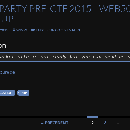
PARTY PRE-CTF 2015] [WEB5
 UP
 2015
WINW
LAISSER UN COMMENTAIRE
on
arket site is not ready but you can send us 
[EKOPARTY PRE-CTF 2015] [Web50 – Hacker’s Market] 
cture de
→
SCATION
PHP
← PRÉCÉDENT
1
2
3
…