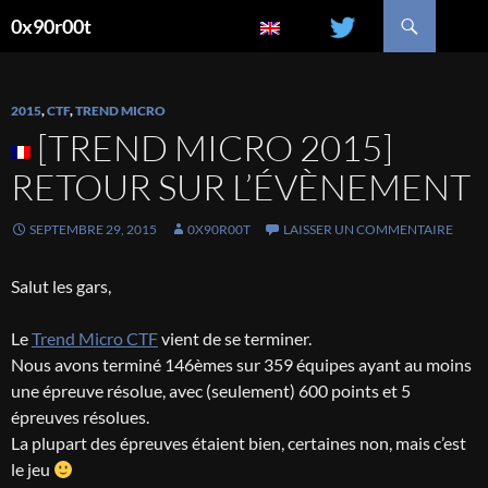
Recherche
0x90r00t
ALLER
AU
CONTENU
2015
,
CTF
,
TREND MICRO
[TREND MICRO 2015]
RETOUR SUR L’ÉVÈNEMENT
SEPTEMBRE 29, 2015
0X90R00T
LAISSER UN COMMENTAIRE
Salut les gars,
Le
Trend Micro CTF
vient de se terminer.
Nous avons terminé 146èmes sur 359 équipes ayant au moins
une épreuve résolue, avec (seulement) 600 points et 5
épreuves résolues.
La plupart des épreuves étaient bien, certaines non, mais c’est
le jeu