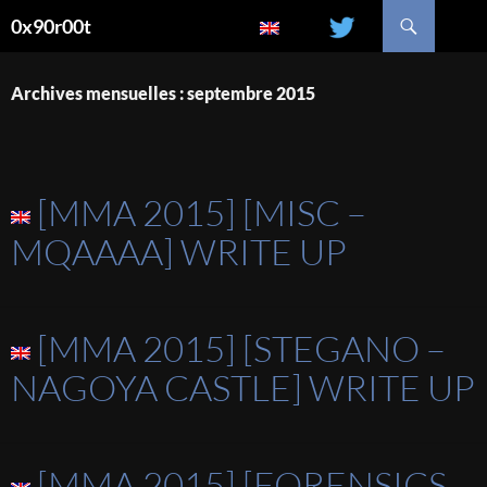
Recherche
0x90r00t
ALLER
AU
CONTENU
Archives mensuelles : septembre 2015
[MMA 2015] [MISC –
MQAAAA] WRITE UP
[MMA 2015] [STEGANO –
NAGOYA CASTLE] WRITE UP
[MMA 2015] [FORENSICS –