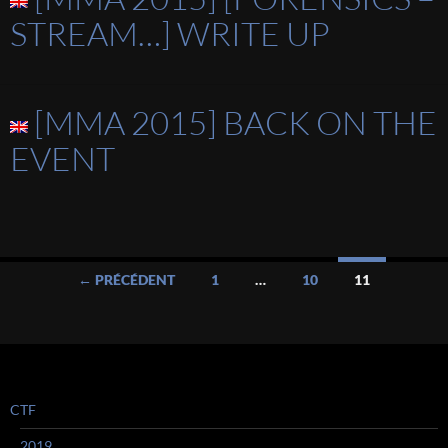
STREAM…] WRITE UP
[MMA 2015] BACK ON THE
EVENT
Navigation
← PRÉCÉDENT
1
…
10
11
des
articles
CTF
2019