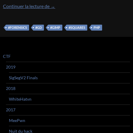
[EasyCTF 2017] [FORENSICS 325 – Dec
Continuer la lecture de
→
#FORENSICS
#GD
#GIMP
#SQUARES
PHP
CTF
2019
SigSegV2 Finals
2018
WhiteHatvn
2017
MeePwn
Nuit du hack