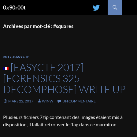
Recherche
0x90r00t
ALLER
AU
CONTENU
Archives par mot-clé : #squares
2017
,
EASYCTF
[EASYCTF 2017]
[FORENSICS 325 –
DECOMPHOSE] WRITE UP
MARS 22, 2017
WINW
UN COMMENTAIRE
Plusieurs fichiers 7zip contenant des images étaient mis à
disposition, il fallait retrouver le flag dans ce marmiton.