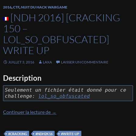
2016
,
CTF
,
NUIT DU HACK WARGAME
[NDH 2016] [CRACKING
150 –
LOL_SO_OBFUSCATED]
WRITE UP
JUILLET 3, 2016
LAXA
LAISSER UN COMMENTAIRE
Description
Seulement un fichier était donné pour ce
challenge:
lol_so_obfuscated
[NDH 2016] [CRACKING 150 – lol_so_ob
Continuer la lecture de
→
#CRACKING
#NDH2K16
#WRITE-UP