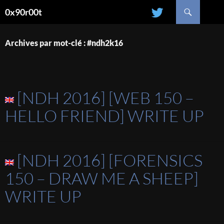
Recherche
0x90r00t
ALLER
AU
CONTENU
Archives par mot-clé : #ndh2k16
[NDH 2016] [WEB 150 –
HELLO FRIEND] WRITE UP
[NDH 2016] [FORENSICS
150 – DRAW ME A SHEEP]
WRITE UP