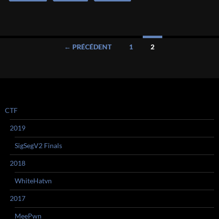
Navigation
← PRÉCÉDENT
1
2
des
articles
CTF
2019
SigSegV2 Finals
2018
WhiteHatvn
2017
MeePwn