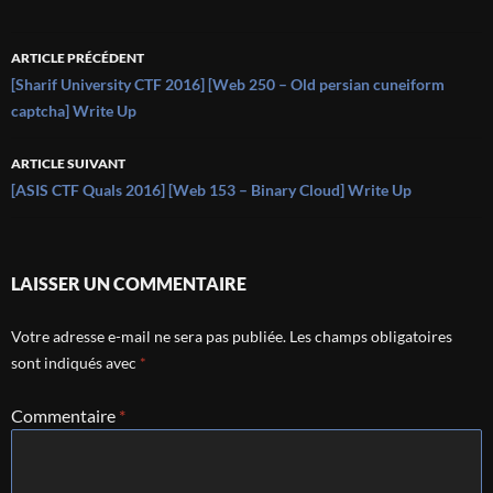
Navigation
ARTICLE PRÉCÉDENT
des
[Sharif University CTF 2016] [Web 250 – Old persian cuneiform
captcha] Write Up
articles
ARTICLE SUIVANT
[ASIS CTF Quals 2016] [Web 153 – Binary Cloud] Write Up
LAISSER UN COMMENTAIRE
Votre adresse e-mail ne sera pas publiée.
Les champs obligatoires
sont indiqués avec
*
Commentaire
*