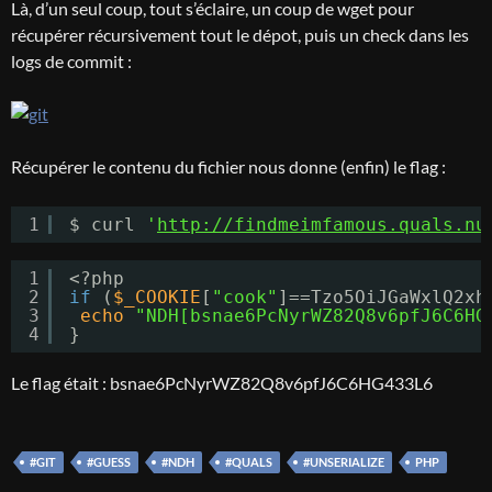
Là, d’un seul coup, tout s’éclaire, un coup de wget pour
récupérer récursivement tout le dépot, puis un check dans les
logs de commit :
Récupérer le contenu du fichier nous donne (enfin) le flag :
1
$ curl 
'
http://findmeimfamous.quals.nu
1
<?php
2
if
(
$_COOKIE
[
"cook"
]==Tzo5OiJGaWxlQ2xh
3
echo
"NDH[bsnae6PcNyrWZ82Q8v6pfJ6C6HG
4
}
Le flag était : bsnae6PcNyrWZ82Q8v6pfJ6C6HG433L6
#GIT
#GUESS
#NDH
#QUALS
#UNSERIALIZE
PHP