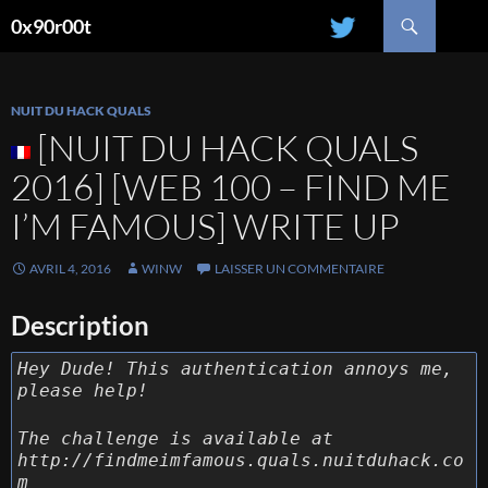
Recherche
0x90r00t
ALLER
AU
CONTENU
NUIT DU HACK QUALS
[NUIT DU HACK QUALS
2016] [WEB 100 – FIND ME
I’M FAMOUS] WRITE UP
AVRIL 4, 2016
WINW
LAISSER UN COMMENTAIRE
Description
Hey Dude! This authentication annoys me,
please help!
The challenge is available at
http://findmeimfamous.quals.nuitduhack.co
m