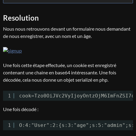
Resolution
Nous nous retrouvons devant un formulaire nous demandant
de nous enregistrer, avec un nom et un âge.
Une fois cette étape effectuée, un cookie est enregistré
contenant une chaine en base64 intéressante. Une fois
décodée, cela nous donne un objet serializé en php.
1
cook=Tzo0OiJVc2VyIjoyOntzOjM6ImFnZSI7c
Une fois décodé :
1
O:4:"User":2:{s:3:"age";s:5:"admin";s: