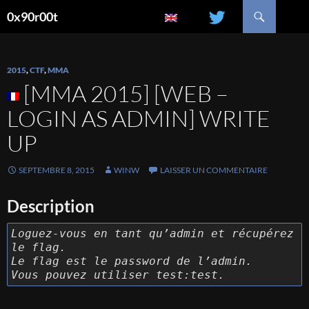
Recherche
0x90r00t
ALLER
AU
CONTENU
2015
,
CTF
,
MMA
[MMA 2015] [WEB –
LOGIN AS ADMIN] WRITE
UP
SEPTEMBRE 8, 2015
WINW
LAISSER UN COMMENTAIRE
Description
Loguez-vous en tant qu’admin et récupérez
le flag.
Le flag est le password de l’admin.
Vous pouvez utiliser test:test.