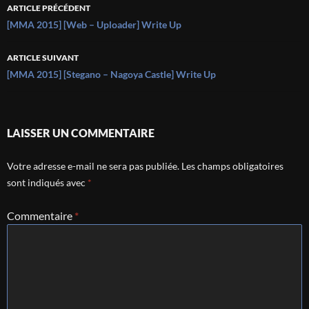
Navigation
ARTICLE PRÉCÉDENT
des
[MMA 2015] [Web – Uploader] Write Up
articles
ARTICLE SUIVANT
[MMA 2015] [Stegano – Nagoya Castle] Write Up
LAISSER UN COMMENTAIRE
Votre adresse e-mail ne sera pas publiée.
Les champs obligatoires
sont indiqués avec
*
Commentaire
*