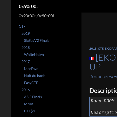
Recherche
0x90r00t
0x90r00t, 0x90r00f
CTF
2019
SigSegV2 Finals
2018
2015
,
CTF
,
EKOPA
[EKO
WhiteHatvn
2017
UP
MeePwn
Nuit du hack
OCTOBRE 24, 2
EasyCTF
Descripti
2016
ASIS Finals
Rand DOOM
MMA
CTF(x)
Descriptio