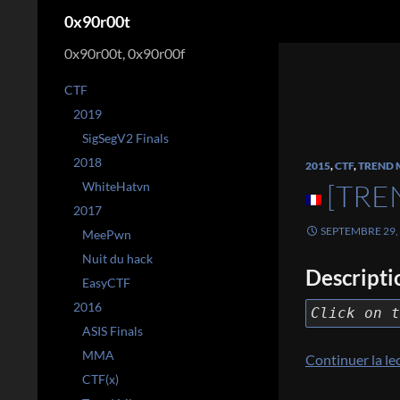
Recherche
0x90r00t
0x90r00t, 0x90r00f
CTF
2019
SigSegV2 Finals
2018
2015
,
CTF
,
TREND 
[TRE
WhiteHatvn
2017
SEPTEMBRE 29,
MeePwn
Nuit du hack
Descripti
EasyCTF
2016
Click on t
ASIS Finals
MMA
Continuer la le
CTF(x)