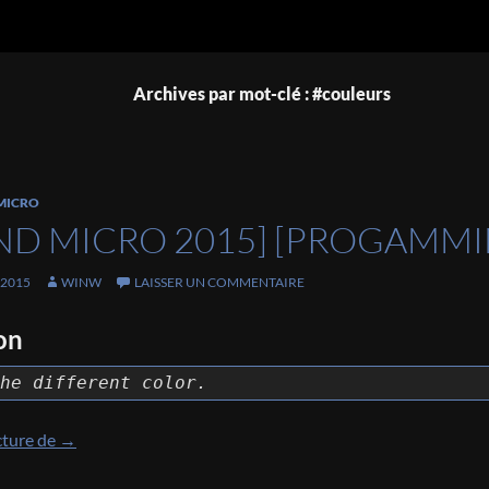
Archives par mot-clé : #couleurs
MICRO
ND MICRO 2015] [PROGAMMI
 2015
WINW
LAISSER UN COMMENTAIRE
on
he different color.
[Trend Micro 2015] [Progamming 100] Write-Up
cture de
→