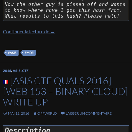
Now the other guy is pissed off and wants
to know where have I got this hash from.
What results to this hash? Please help!
[ASIS Finals 2016] [Trivia 19 – Smallest
Continuer la lecture de
→
#ASIS
#MD5
2016
,
ASIS
,
CTF
[ASIS CTF QUALS 2016]
[WEB 153 – BINARY CLOUD]
WRITE UP
MAI 12, 2016
OFFW0RLD
LAISSER UN COMMENTAIRE
Description