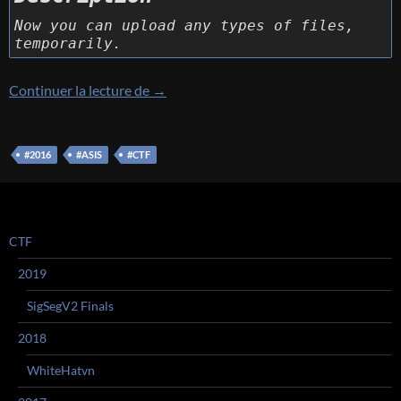
Now you can upload any types of files,
temporarily.
[ASIS CTF Quals 2016] [Web 153 – Bina
Continuer la lecture de
→
#2016
#ASIS
#CTF
CTF
2019
SigSegV2 Finals
2018
WhiteHatvn