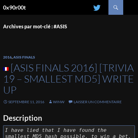
Recherche
0x90r00t
ALLER
AU
CONTENU
Archives par mot-clé : #ASIS
2016
,
ASIS FINALS
[ASIS FINALS 2016] [TRIVIA
19 – SMALLEST MD5] WRITE
UP
SEPTEMBRE 11, 2016
WINW
LAISSER UN COMMENTAIRE
Description
I have lied that I have found the
smallest MD5 hash possible, to win a bet.